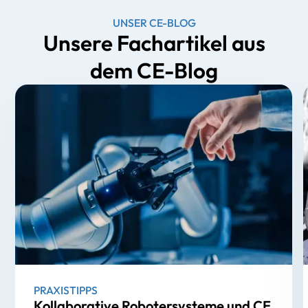
UNSER
CE-BLOG
Unsere
Fachartikel
aus
dem
CE-Blog
PRAXISTIPPS
Kollaborative Robotersysteme und CE