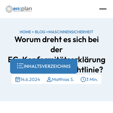
HOME
>
BLOG
>
MASCHINENSICHERHEIT
Worum
dreht
es
sich
bei
der
EG-Konformitätserklärung
INHALTSVERZEICHNIS
nach
Maschinenrichtlinie?
14.6.2024
Matthias S.
3 Min.